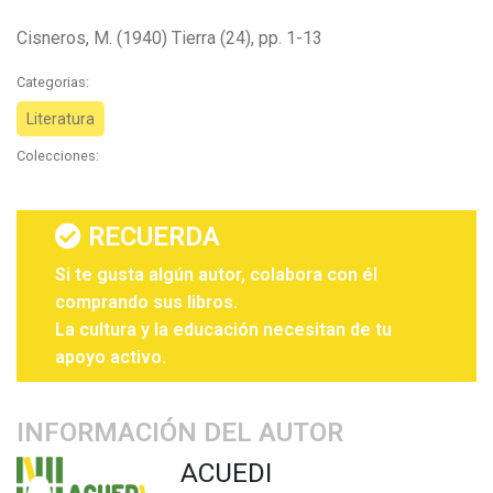
Cisneros, M. (1940) Tierra (24), pp. 1-13
Categorias:
Literatura
Colecciones:
RECUERDA
Si te gusta algún autor, colabora con él
comprando sus libros.
La cultura y la educación necesitan de tu
apoyo activo.
INFORMACIÓN DEL AUTOR
ACUEDI