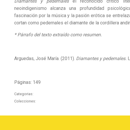
Diamantes y pedernales
el reconocido crítico lite
neoindigenismo alcanza una profundidad psicológic
fascinación por la música y la pasión erótica se entrelazan
cortan como pedernales el diamante de la cordillera andin
* Párrafo del texto extraído como resumen.
Arguedas, José María. (2011).
Diamantes y pedernales.
L
Páginas: 149
Categorias:
Colecciones: