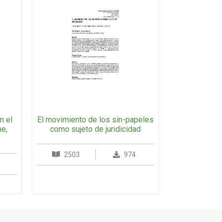
El movimiento de los sin-papeles
n el
como sujeto de juridicidad
he,
2503
974