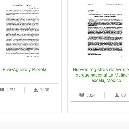
Nuevos registros de aves e
Riva-Agüero y Piérola
parque nacional La Malinc
Tlaxcala, México
2724
1030
3324
881