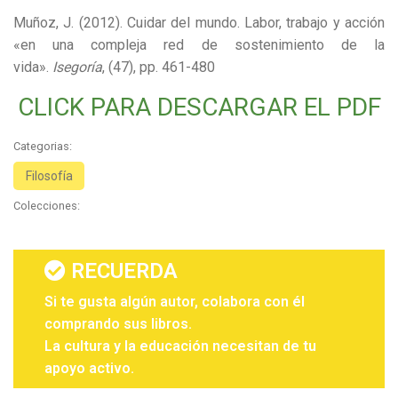
Muñoz, J. (2012). Cuidar del mundo. Labor, trabajo y acción
«en una compleja red de sostenimiento de la
vida».
Isegoría
, (47), pp. 461-480
CLICK PARA DESCARGAR EL PDF
Categorias:
Filosofía
Colecciones:
RECUERDA
Si te gusta algún autor, colabora con él
comprando sus libros.
La cultura y la educación necesitan de tu
apoyo activo.