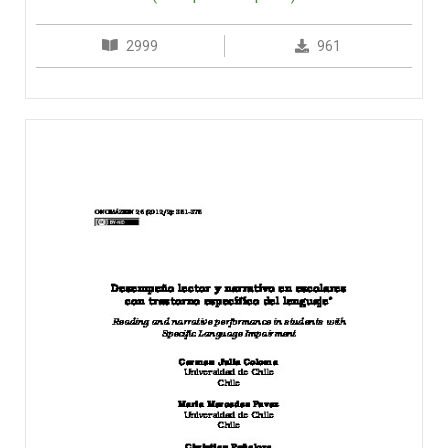
2999
961