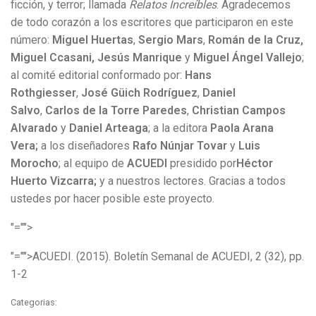
ficción, y terror; llamada
Relatos Increíbles
. Agradecemos
de todo corazón a los escritores que participaron en este
número:
Miguel Huertas
,
Sergio Mars
,
Román de la Cruz,
Miguel Ccasani, Jesús Manrique
y
Miguel Ángel Vallejo
;
al comité editorial conformado por:
Hans
Rothgiesser
,
José Güich Rodríguez
,
Daniel
Salvo
,
Carlos de la Torre Paredes
,
Christian Campos
Alvarado
y
Daniel Arteaga
; a la editora
Paola Arana
Vera;
a los diseñadores
Rafo Núnjar Tovar
y
Luis
Morocho
; al equipo de
ACUEDI
presidido por
Héctor
Huerto Vizcarra;
y a nuestros lectores. Gracias a todos
ustedes por hacer posible este proyecto.
"="">
"="">ACUEDI. (2015). Boletín Semanal de ACUEDI, 2 (32), pp.
1-2
Categorias: