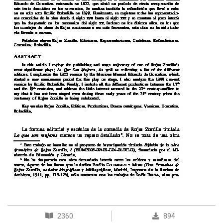
2360
894