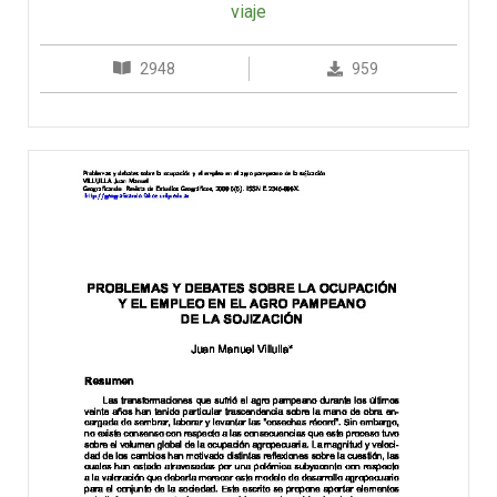
viaje
2948
959