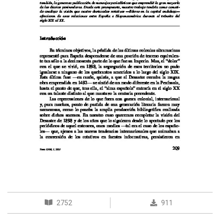
2752
911