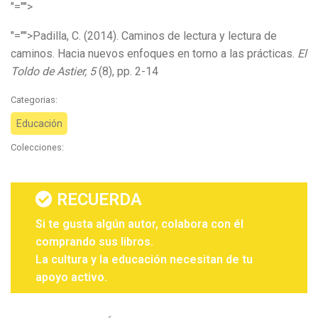
"="">
"="">Padilla, C. (2014). Caminos de lectura y lectura de
caminos. Hacia nuevos enfoques en torno a las prácticas.
El
Toldo de Astier, 5
(8), pp. 2-14
Categorias:
Educación
Colecciones:
RECUERDA
Si te gusta algún autor, colabora con él
comprando sus libros.
La cultura y la educación necesitan de tu
apoyo activo.