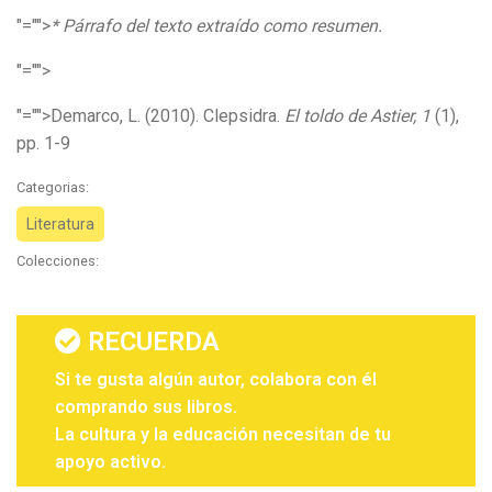
"="">
* Párrafo del texto extraído como resumen.
"="">
"="">Demarco, L. (2010). Clepsidra.
El toldo de Astier, 1
(1),
pp. 1-9
Categorias:
Literatura
Colecciones:
RECUERDA
Si te gusta algún autor, colabora con él
comprando sus libros.
La cultura y la educación necesitan de tu
apoyo activo.