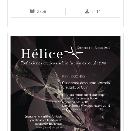
2758
1114