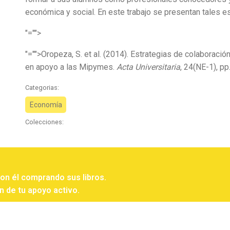
económica y social. En este trabajo se presentan tales es
"="">
"="">Oropeza, S. et al. (2014). Estrategias de colaboración
en apoyo a las Mipymes.
Acta Universitaria
, 24(NE-1), pp
Categorias:
Economía
Colecciones:
con él comprando sus libros.
n de tu apoyo activo.