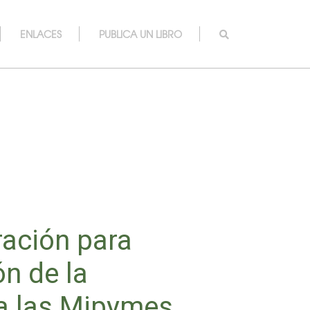
ENLACES
PUBLICA UN LIBRO
ración para
ón de la
 a las Mipymes