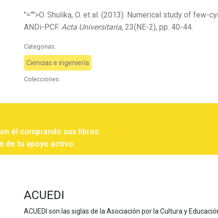
"="">O. Shulika, O. et al. (2013). Numerical study of few
ANDi-PCF.
Acta Universitaria
, 23(NE-2), pp. 40-44.
Categorias:
Ciencias e ingeniería
Colecciones:
con él comprando sus libros.
n de tu apoyo activo.
ACUEDI
ACUEDI son las siglas de la Asociación por la Cultura y Educación