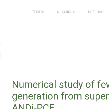
TEXTOS
NOSOTROS
NOTICIAS
s
Numerical study of fe
generation from supe
ANDi-PCF