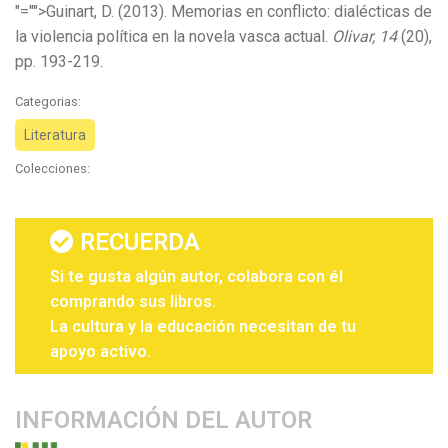
"="">Guinart, D. (2013). Memorias en conflicto: dialécticas de
la violencia política en la novela vasca actual.
Olivar, 14
(20),
pp. 193-219.
Categorias:
Literatura
Colecciones:
RECUERDA
Si te gusta algún autor, colabora con él
comprando sus libros.
La cultura y la educación necesitan de tu
apoyo activo.
INFORMACIÓN DEL AUTOR