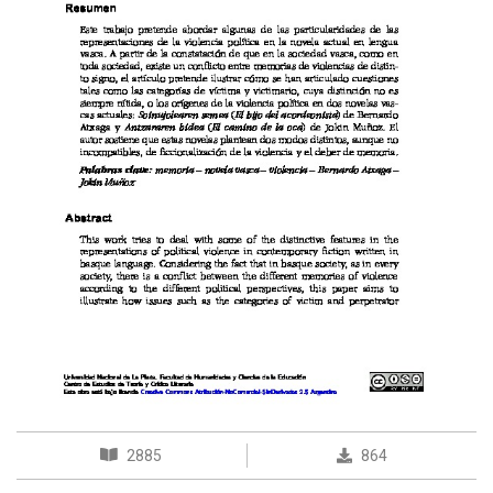
2885
864