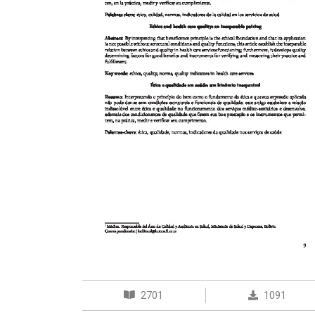
2701
1091