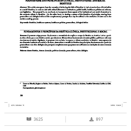
3625
897