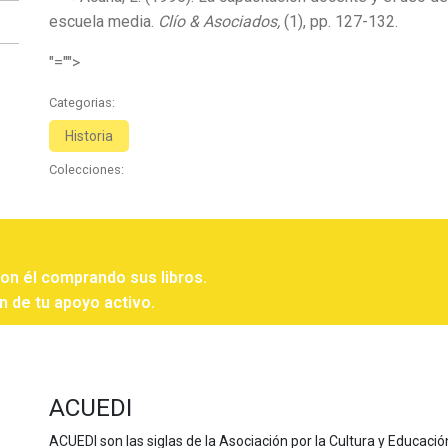
escuela media.
Clío & Asociados,
(1), pp. 127-132.
"="">
Categorias:
Historia
Colecciones:
con él comprando sus libros.
n de tu apoyo activo.
ACUEDI
ACUEDI son las siglas de la Asociación por la Cultura y Educación