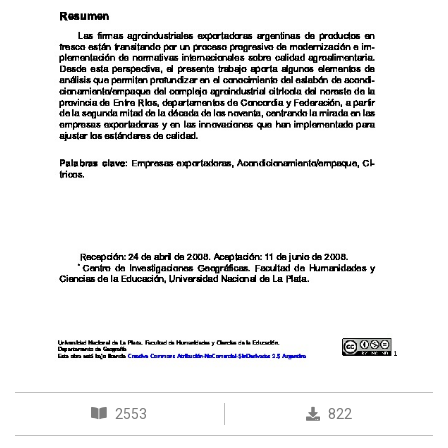
2553
822