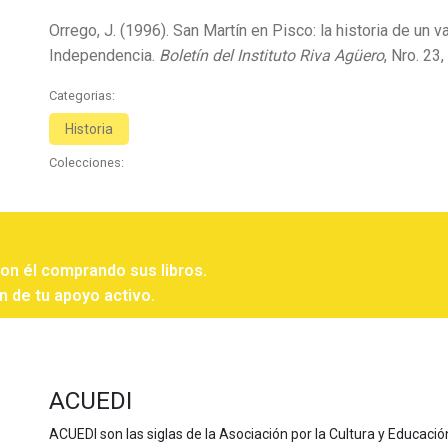
Orrego, J. (1996). San Martín en Pisco: la historia de un 
Independencia.
Boletín del Instituto Riva Agüero
, Nro. 23
Categorias:
Historia
Colecciones:
con él comprando sus libros.
n de tu apoyo activo.
ACUEDI
ACUEDI son las siglas de la Asociación por la Cultura y Educación