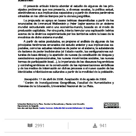
2991
941