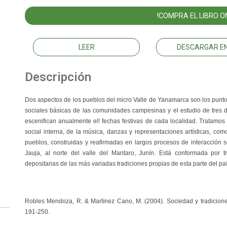
!COMPRA EL LIBRO ON
LEER
DESCARGAR EN
Descripción
Dos aspectos de los pueblos del micro Valle de Yanamarca son los puntos 
sociales básicas de las comunidades campesinas y el estudio de tres 
escenifican anualmente el! fechas festivas de cada localidad. Tratamos d
social interna, de la música, danzas y representaciones artísticas, com
pueblos, construidas y reafirmadas en largos procesos de interacción 
Jauja, al norte del valle del Mantaro, Junín. Está conformada por 
depositarias de las más variadas tradiciones propias de esta parte del paí
Robles Mendoza, R. & Martínez Cano, M.
(2004).
Sociedad y tradicion
191-250.