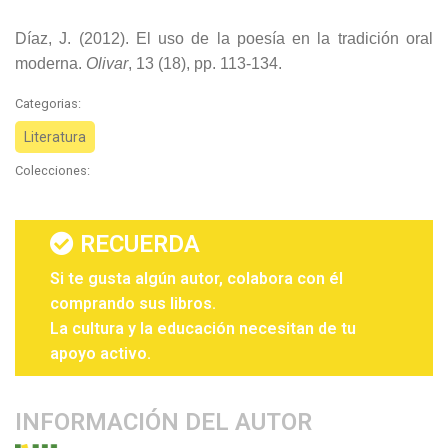
Díaz, J. (2012). El uso de la poesía en la tradición oral
moderna.
Olivar
, 13 (18), pp. 113-134.
Categorias:
Literatura
Colecciones:
RECUERDA
Si te gusta algún autor, colabora con él
comprando sus libros.
La cultura y la educación necesitan de tu
apoyo activo.
INFORMACIÓN DEL AUTOR