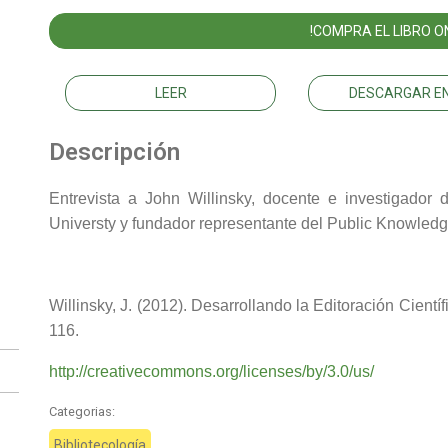
!COMPRA EL LIBRO ON
LEER
DESCARGAR EN
Descripción
Entrevista a John Willinsky, docente e investigador
Universty y fundador representante del Public Knowledg
Willinsky, J. (2012). Desarrollando la Editoración Cientí
116.
http://creativecommons.org/licenses/by/3.0/us/
Categorias:
Bibliotecología