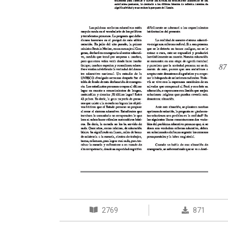
2769
871