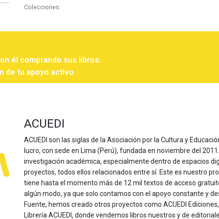
Colecciones:
con él comprando sus libros.
n de tu apoyo activo.
ACUEDI
ACUEDI son las siglas de la Asociación por la Cultura y Educación
lucro, con sede en Lima (Perú), fundada en noviembre del 2011. Nu
investigación académica, especialmente dentro de espacios dig
proyectos, todos ellos relacionados entre sí. Este es nuestro pro
tiene hasta el momento más de 12 mil textos de acceso gratui
algún modo, ya que solo contamos con el apoyo constante y de
Fuente, hemos creado otros proyectos como ACUEDI Ediciones, d
Librería ACUEDI, donde vendemos libros nuestros y de editoria