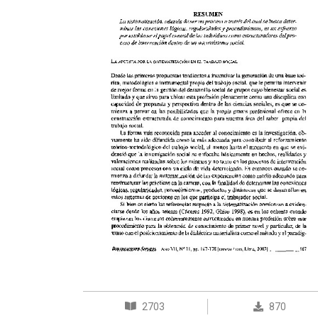
2703
870