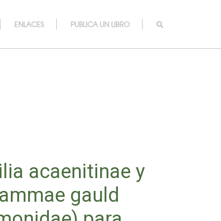
ENLACES
PUBLICA UN LIBRO
lia acaenitinae y
 pammae gauld
monidae) para