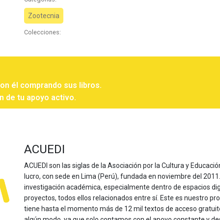
Zootecnia
Colecciones:
con él comprando sus libros.
n de tu apoyo activo.
ACUEDI
ACUEDI son las siglas de la Asociación por la Cultura y Educación
lucro, con sede en Lima (Perú), fundada en noviembre del 2011. Nu
investigación académica, especialmente dentro de espacios dig
proyectos, todos ellos relacionados entre sí. Este es nuestro pro
tiene hasta el momento más de 12 mil textos de acceso gratui
algún modo, ya que solo contamos con el apoyo constante y de