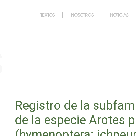
TEXTOS
NOSOTROS
NOTICIAS
s
Registro de la subfami
de la especie Arotes
(hymenoptera: ichneu