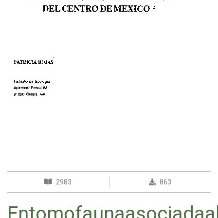
2983
863
Entomofaunaasociadaa