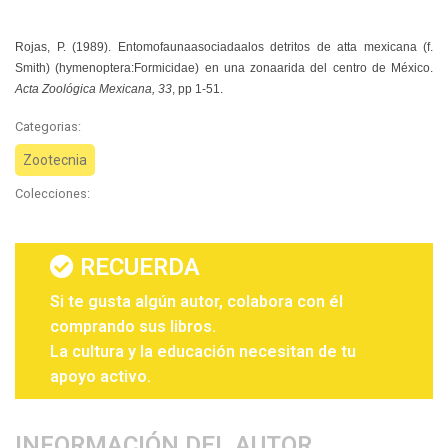
Rojas, P.
(
1989).
Entomofaunaasociadaalos detritos de atta mexicana (f.
Smith) (hymenoptera:Formicidae) en una zonaarida del centro de México.
Acta Zoológica Mexicana, 33
, pp 1-51.
Categorias:
Zootecnia
Colecciones:
RECUERDA
Si te gusta algún autor, colabora con él
comprando sus libros.
La cultura y la educación necesitan de tu
apoyo activo.
INFORMACIÓN DEL AUTOR