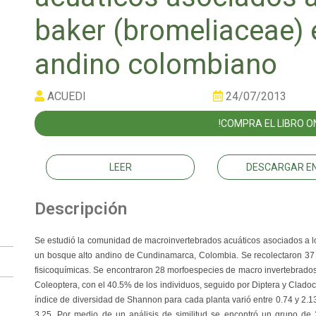
baker (bromeliaceae) 
andino colombiano
ACUEDI
24/07/2013
!COMPRA EL LIBRO ON
LEER
DESCARGAR EN
Descripción
Se estudió la comunidad de macroinvertebrados acuáticos asociados a lo
un bosque alto andino de Cundinamarca, Colombia. Se recolectaron 37 p
fisicoquímicas. Se encontraron 28 morfoespecies de macro invertebrados
Coleoptera, con el 40.5% de los individuos, seguido por Diptera y Cladoc
índice de diversidad de Shannon para cada planta varió entre 0.74 y 2.13
3.25. Por medio de un análisis de similitud se encontró un grupo de