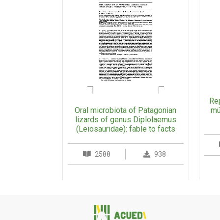
Rep
Oral microbiota of Patagonian
mú
lizards of genus Diplolaemus
(Leiosauridae): fable to facts
2588
938