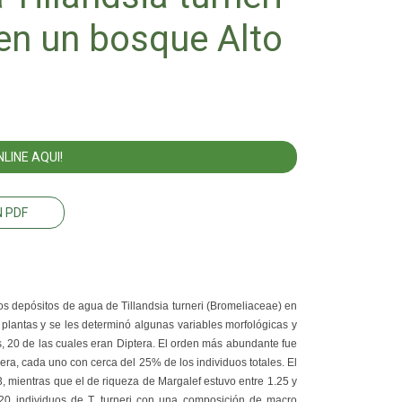
en un bosque Alto
LINE AQUI!
 PDF
s depósitos de agua de Tillandsia turneri (Bromeliaceae) en
lantas y se les determinó algunas variables morfológicas y
, 20 de las cuales eran Diptera. El orden más abundante fue
era, cada uno con cerca del 25% de los individuos totales. El
, mientras que el de riqueza de Margalef estuvo entre 1.25 y
 20 individuos de T. turneri con una composición de macro