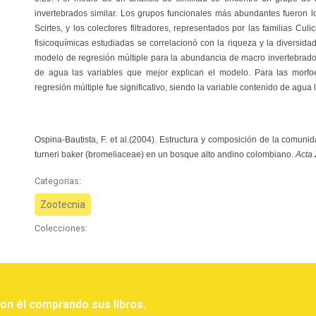
invertebrados similar. Los grupos funcionales más abundantes fueron l
Scirtes, y los colectores filtradores, representados por las familias Cu
fisicoquímicas estudiadas se correlacionó con la riqueza y la diversi
modelo de regresión múltiple para la abundancia de macro invertebrados f
de agua las variables que mejor explican el modelo. Para las mor
regresión múltiple fue significativo, siendo la variable contenido de agu
Ospina-Bautista, F.
et al.
(2004). Estructura y composición de la comunid
turneri baker (bromeliaceae) en un bosque alto andino colombiano.
Acta 
Categorias:
Zootecnia
Colecciones:
con él comprando sus libros.