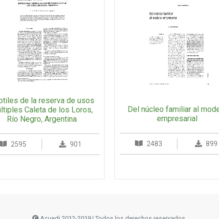
tiles de la reserva de usos
Del núcleo familiar al mod
ltiples Caleta de los Loros,
empresarial
Río Negro, Argentina
2483
899
2595
901
Acuedi 2012-2019 | Todos los derechos reservados.