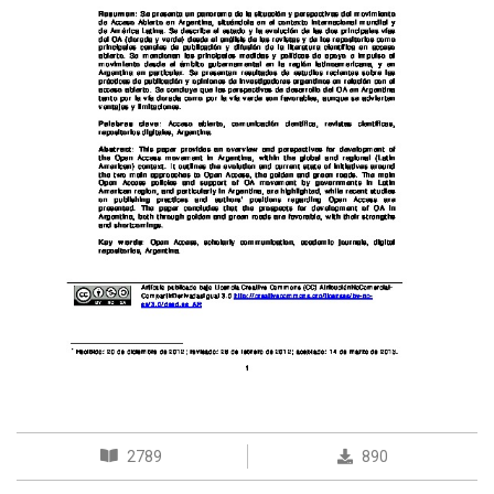
2789
890