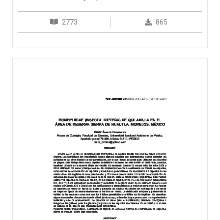
2773
865