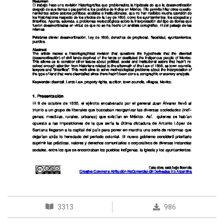
3313
986