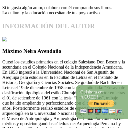
Si te gusta algún autor, colabora con él comprando sus libros.
La cultura y la educación necesitan de tu apoyo activo.
INFORMACIÓN DEL AUTOR
Máximo Neira Avendaño
Cursó los estudios primarios en el colegio Salesiano Don Bosco y la
secundaria en el Colegio Nacional de la Independencia Americana.
En 1953 ingresó a la Universidad Nacional de San Agustín de
Arequipa para estudiar en la Facultad de Letras en el Instituto de
Historia, Geografía y Ciencias Sociales. Se graduó de Bachiller en
Letras el 19 de diciembre de 1958 con la tesis intitulada: “Ensayo de
Colabora con
clasificación tipológica del estilo Churajón” y como Doctor en letras
ACUEDI
el 01 de setiembre de 1961 con la tesis: “Los Collaguas”, trabajo
que ha ido ampliando y perfeccionando con el transcurso de los
años. Posteriormente realizó estudios de especialización en
arqueología en la Universidad Nacional Mayor de San Marcos y en
el Museo de Antropología y Arqueología de Lima. Por concurso de
méritos y oposición ganó las cátedras de: Arqueología Peruana I y