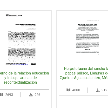
Herpetofauna del rancho l
erno de la relación educación
papas, jalisco, Llanuras d
y trabajo: arenas de
Ojuelos-Aguascalientes, Méx
recontextualización
4080
912
2693
926