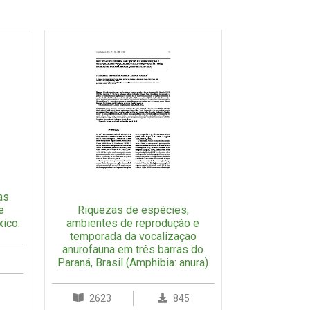
as
Riquezas de espécies,
e
ambientes de reproduçáo e
ico.
temporada da vocalizaçao
anurofauna em três barras do
Paraná, Brasil (Amphibia: anura)
2623
845