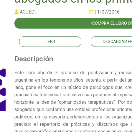
ACUEDI
31/07/2016
!COMPRA EL LIBRO ON
LEER
DESCARGAR EN
Descripción
Este libro aborda el proceso de politización y radi
argentina en los tempranos años setenta, a partir del a
lado, pone el foco en un núcleo de psicólogos que, cr
psiquiátrica tradicional, radicalizó sus posturas al impu
horizonte la idea de “comunidades terapéuticas”. Por otr
abogados que conformó una entidad profesional orienta
políticos, en su mayoría pertenecientes a las organiza
precisar el repertorio de prácticas y discursos que
disciplinar-profesional como el sistema social en su con