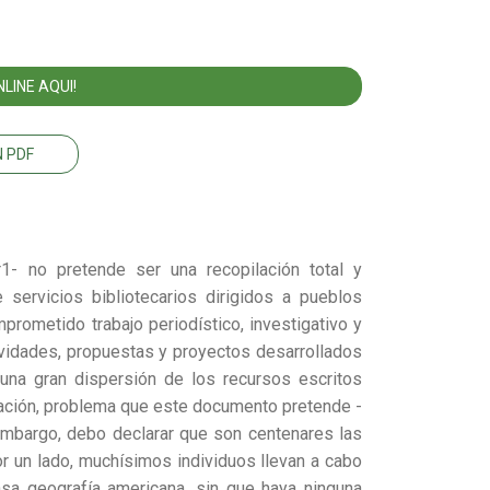
LINE AQUI!
 PDF
1- no pretende ser una recopilación total y
 servicios bibliotecarios dirigidos a pueblos
mprometido trabajo periodístico, investigativo y
tividades, propuestas y proyectos desarrollados
una gran dispersión de los recursos escritos
rmación, problema que este documento pretende -
embargo, debo declarar que son centenares las
r un lado, muchísimos individuos llevan a cabo
nsa geografía americana, sin que haya ninguna