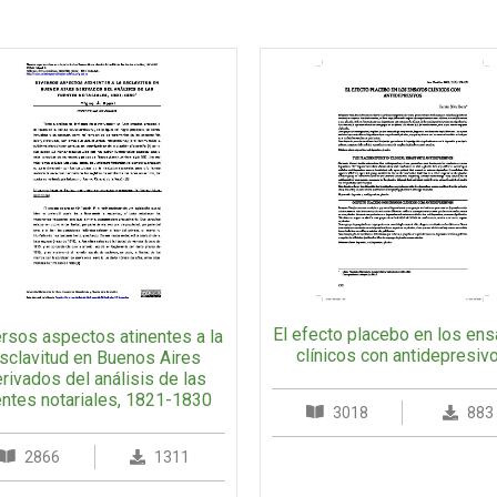
El efecto placebo en los en
rsos aspectos atinentes a la
clínicos con antidepresiv
sclavitud en Buenos Aires
rivados del análisis de las
entes notariales, 1821-1830
3018
883
2866
1311