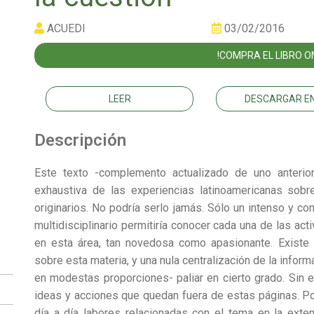
ACUEDI
03/02/2016
!COMPRA EL LIBRO ON
LEER
DESCARGAR EN
Descripción
Este texto -complemento actualizado de uno anterior
exhaustiva de las experiencias latinoamericanas sobre
originarios. No podría serlo jamás. Sólo un intenso y co
multidisciplinario permitiría conocer cada una de las ac
en esta área, tan novedosa como apasionante. Existe 
sobre esta materia, y una nula centralización de la info
en modestas proporciones- paliar en cierto grado. Sin 
ideas y acciones que quedan fuera de estas páginas. Po
día a día labores relacionadas con el tema en la exte