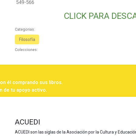
549-566
CLICK PARA DESC
Categorias:
Filosofía
Colecciones:
con él comprando sus libros.
n de tu apoyo activo.
ACUEDI
ACUEDI son las siglas de la Asociación por la Cultura y Educación