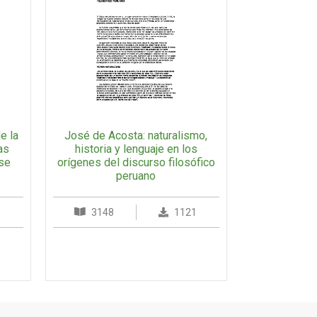
e la
José de Acosta: naturalismo,
as
historia y lenguaje en los
ase
orígenes del discurso filosófico
peruano
1
3148
1121