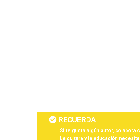
RECUERDA
Si te gusta algún autor, colabora 
La cultura y la educación necesita