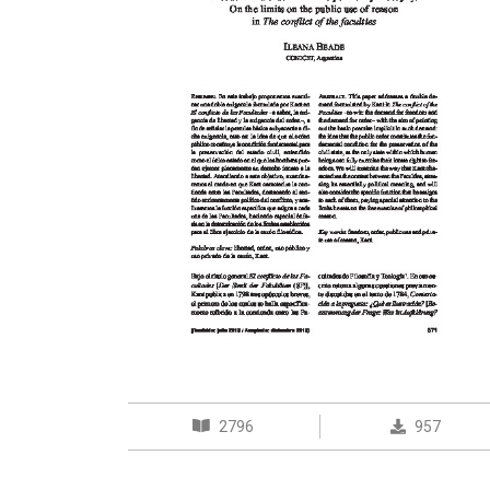
2796
957