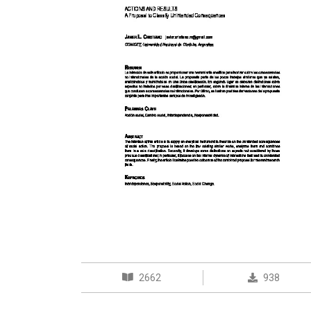
2662
938