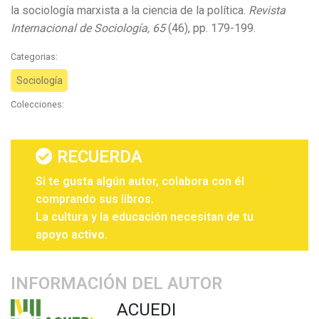
la sociología marxista a la ciencia de la política.
Revista
Internacional de Sociología, 65
(46), pp. 179-199.
Categorias:
Sociología
Colecciones:
RECUERDA
Si te gusta algún autor, colabora con él
comprando sus libros.
La cultura y la educación necesitan de tu
apoyo activo.
INFORMACIÓN DEL AUTOR
ACUEDI