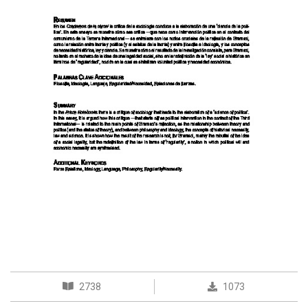
2738
1073