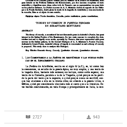
2727
943