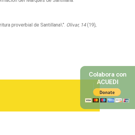
 formación del Marqués de Santillana.
tura proverbial de Santillana\".
Olivar, 14
(19),
Colabora con
ACUEDI