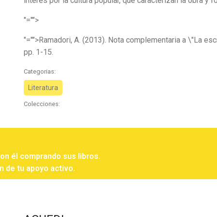
interés por la cultura popular, que caracterizan la obra y
"="">
"="">Ramadori, A. (2013). Nota complementaria a \"La escri
pp. 1-15.
Categorias:
Literatura
Colecciones:
con él comprando sus libros.
n de tu apoyo activo.