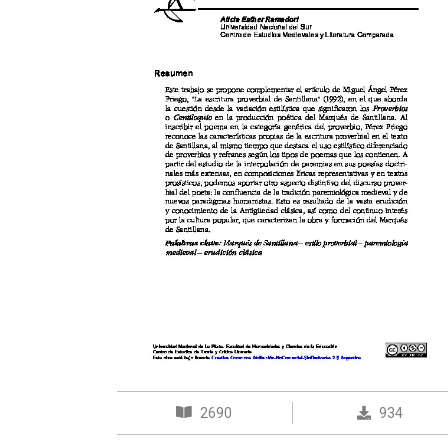
2690
934