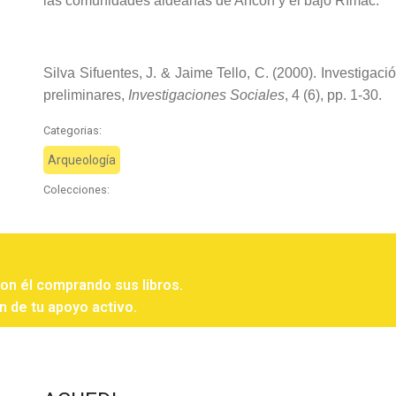
las comunidades aldeanas de Ancón y el bajo Rímac.
Silva Sifuentes, J. & Jaime Tello, C. (2000). Investigac
preliminares,
Investigaciones Sociales
, 4 (6), pp. 1-30.
Categorias:
Arqueología
Colecciones:
con él comprando sus libros.
n de tu apoyo activo.