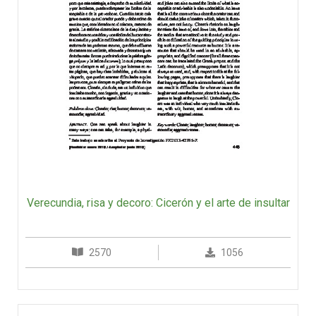
Verecundia, risa y decoro: Cicerón y el arte de insultar
2570
1056