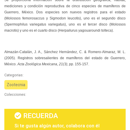
Se proporciona información sobre la distribución geográfica, hábitat,
mediciones y condición reproductiva de cinco especies de mamíferos de
Guerrero, México. Dos especies son nuevos registros para el estado
(Molossos femorosaccus y Sigmodon leucotis), uno es el segundo disco
(Spermophilus variegatus variegatus), uno es el tercer disco (Molossos
macrotis) y uno es el cuarto disco (Herpailurus yagouaroundi tolteca).
Almazán-Catalán, J. A., Sánchez Hernández, C. & Romero-Almaraz, M. L.
(2005). Registros sobresalientes de mamíferos del estado de Guerrero,
México.
Acta Zoológica Mexicana, 21(3)
, pp. 155-157.
Categorias:
Zootecnia
Colecciones:
RECUERDA
Si te gusta algún autor, colabora con él