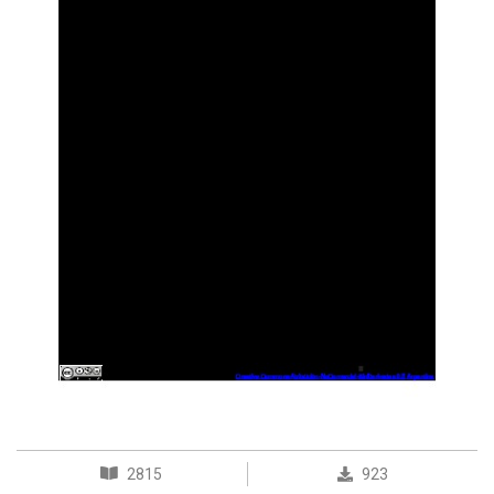
2815
923