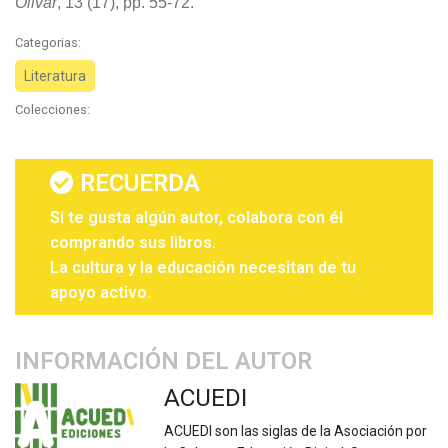
Olivar
, 13 (17), pp. 55-72.
Categorias:
Literatura
Colecciones:
RECUERDA
Si te gusta algún autor, colabora con él
comprando sus libros.
La cultura y la educación necesitan de tu
apoyo activo.
INFORMACIÓN DEL AUTOR
ACUEDI
ACUEDI son las siglas de la Asociación por