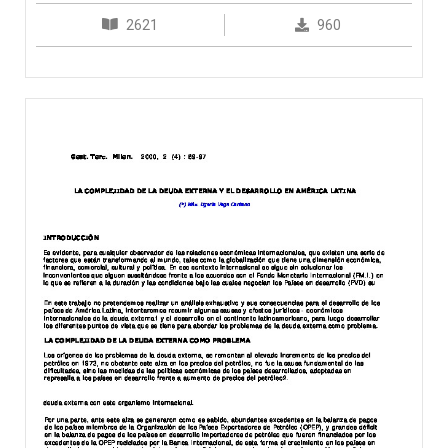
2621
960