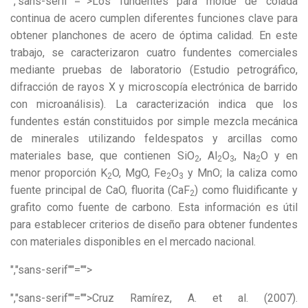
","sans-serif""="">Los fundentes para molde de colada
continua de acero cumplen diferentes funciones clave para
obtener planchones de acero de óptima calidad. En este
trabajo, se caracterizaron cuatro fundentes comerciales
mediante pruebas de laboratorio (Estudio petrográfico,
difracción de rayos X y microscopía electrónica de barrido
con microanálisis). La caracterización indica que los
fundentes están constituidos por simple mezcla mecánica
de minerales utilizando feldespatos y arcillas como
materiales base, que contienen SiO
, Al
O
, Na
O y en
2
2
3
2
menor proporción K
O, MgO, Fe
O
y MnO; la caliza como
2
2
3
fuente principal de CaO, fluorita (CaF
) como fluidificante y
2
grafito como fuente de carbono. Esta información es útil
para establecer criterios de diseño para obtener fundentes
con materiales disponibles en el mercado nacional.
","sans-serif""="">
","sans-serif""="">Cruz Ramírez, A. et al. (2007).