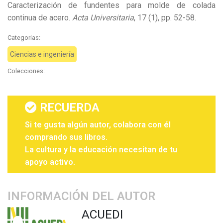
Caracterización de fundentes para molde de colada
continua de acero.
Acta Universitaria
, 17 (1), pp. 52-58.
Categorias:
Ciencias e ingeniería
Colecciones:
RECUERDA
Si te gusta algún autor, colabora con él
comprando sus libros.
La cultura y la educación necesitan de tu
apoyo activo.
INFORMACIÓN DEL AUTOR
ACUEDI